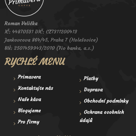
Roman Velička
IČ: 44870531 DIČ: CZ7311200413
Jankovcova 864/45, Praha 7 (Holešovice)
BÚ: 2501459943/2010 (Fio banka, a.s.)
RYCHLÉ MENU
Primavera
Platby
Kontaktujte nás
Doprava
Naše káva
Obchodní podmínky
Blogujeme
Ochrana osobních
údajů
Pro firmy