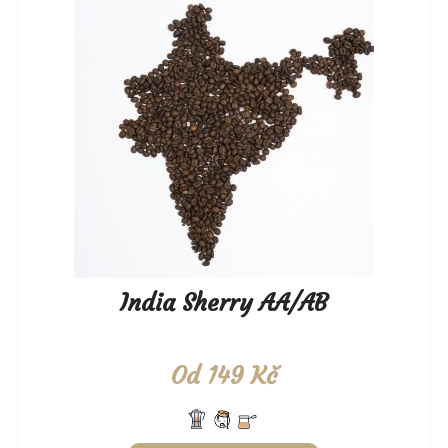
India Sherry AA/AB
Od
149
Kč