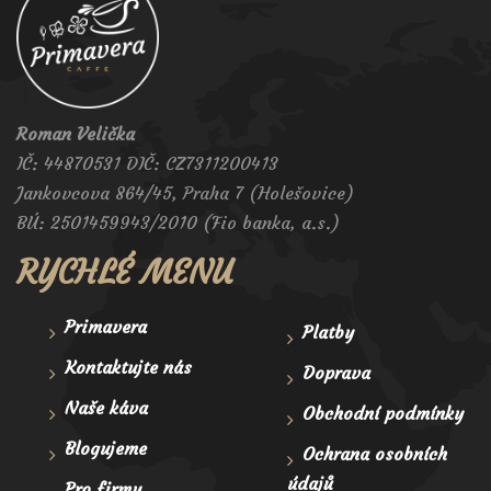
Roman Velička
IČ: 44870531 DIČ: CZ7311200413
Jankovcova 864/45, Praha 7 (Holešovice)
BÚ: 2501459943/2010 (Fio banka, a.s.)
RYCHLÉ MENU
Primavera
Platby
Kontaktujte nás
Doprava
Naše káva
Obchodní podmínky
Blogujeme
Ochrana osobních
údajů
Pro firmy