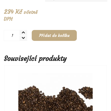
234
Kč
včetně
DPH
Vietnam
Přidat do košíku
gr.1
množství
Související produkty