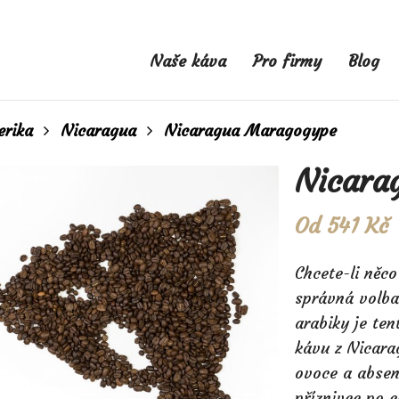
Naše káva
Pro firmy
Blog
erika
Nicaragua
Nicaragua Maragogype
Nicara
Od
541
Kč
Chcete-li něc
správná volba
arabiky je ten
kávu z Nicara
ovoce a absenc
příznivce po c