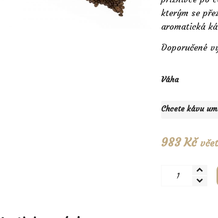
kterým se přez
aromatická káv
Doporučené vy
Váha
Chcete kávu uml
983
Kč
vče
Nicaragua
Maragogype
množství