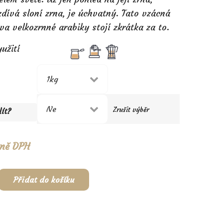
dívá sloní zrna, je úchvatný. Tato vzácná
a velkozrnné arabiky stojí zkrátka za to.
užití
Zrušit výběr
ít?
tně DPH
Přidat do košíku