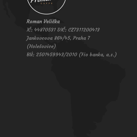
Roman Velička
IČ: 44870531 DIČ: CZ7311200413
Jankovcova 864/45, Praha 7
(Holešovice)
BÚ: 2501459943/2010 (Fio banka, a.s.)