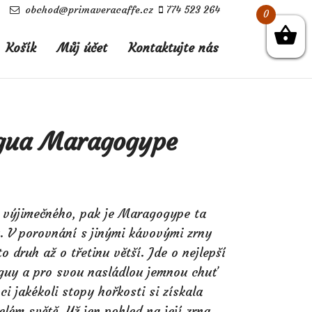
obchod@primaveracaffe.cz
774 523 264
0
Košík
Můj účet
Kontaktujte nás
gua Maragogype
o výjimečného, pak je Maragogype ta
. V porovnání s jinými kávovými zrny
to druh až o třetinu větší. Jde o nejlepší
guy a pro svou nasládlou jemnou chuť
i jakékoli stopy hořkosti si získala
elém světě. Už jen pohled na její zrna,